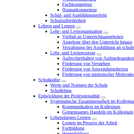
Fachkompetenz
Humankompetenz
Schul- und Ausbildungserfolg
Schulzufriedenheit
Lehren und Lernen
Lehr- und Lernorganisation
Vielfalt an Unterrichtsangeboten
Angebote über den Unterricht hinaus
Verzahnung der Ausbildung an schulis
Lehr- und Lernprozesse
Aufrechterhalten von Aufmerksamkei
Förderung von Verstehen
Förderung von Anwendungsbezug
Förderung von intrinsischer Motivati
Schulkultur
Werte und Normen der Schule
Schulklima
Entwicklung der Professionalität
Systematische Zusammenarbeit im Kollegi
Kommunikation im Kollegium
Gemeinsames Handeln im Kollegium
Lebenslanges Lernen
Lernen im Prozess der Arbeit
Fortbildung
Weiterbildung