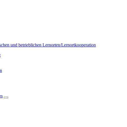
chen und betrieblichen Lernorten/Lernortkooperation
t
on
um