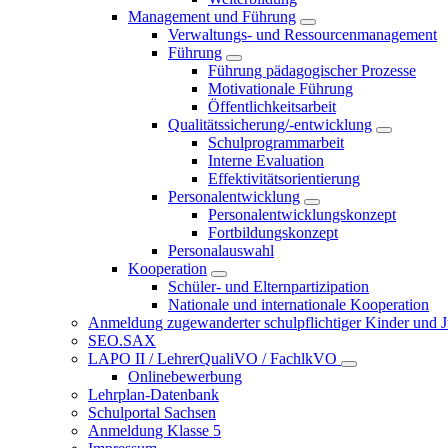
Management und Führung
Verwaltungs- und Ressourcenmanagement
Führung
Führung pädagogischer Prozesse
Motivationale Führung
Öffentlichkeitsarbeit
Qualitätssicherung/-entwicklung
Schulprogrammarbeit
Interne Evaluation
Effektivitätsorientierung
Personalentwicklung
Personalentwicklungskonzept
Fortbildungskonzept
Personalauswahl
Kooperation
Schüler- und Elternpartizipation
Nationale und internationale Kooperation
Anmeldung zugewanderter schulpflichtiger Kinder und Jug
SEO.SAX
LAPO II / LehrerQualiVO / FachlkVO
Onlinebewerbung
Lehrplan-Datenbank
Schulportal Sachsen
Anmeldung Klasse 5