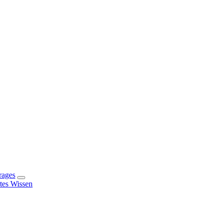
rages
rtes Wissen