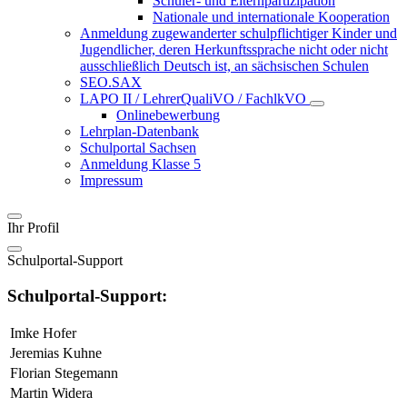
Schüler- und Elternpartizipation
Nationale und internationale Kooperation
Anmeldung zugewanderter schulpflichtiger Kinder und
Jugendlicher, deren Herkunftssprache nicht oder nicht
ausschließlich Deutsch ist, an sächsischen Schulen
SEO.SAX
LAPO II / LehrerQualiVO / FachlkVO
Onlinebewerbung
Lehrplan-Datenbank
Schulportal Sachsen
Anmeldung Klasse 5
Impressum
Ihr Profil
Schulportal-Support
Schulportal-Support:
Imke Hofer
Jeremias Kuhne
Florian Stegemann
Martin Widera