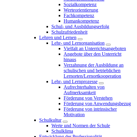
Sozialkompetenz
Werteorientierung
Fachkompetenz
Humankompetenz
Schul- und Ausbildungserfolg
Schulzufriedenheit
Lehren und Lernen
Lehr- und Lernorganisation
Vielfalt an Unterrichtsangeboten
Angebote über den Unterricht
hinaus
Verzahnung der Ausbildung an
schulischen und betrieblichen
Lernorten/Lernortkooperation
Lehr- und Lernprozesse
Aufrechterhalten von
Aufmerksamkeit
Förderung von Verstehen
Förderung von Anwendungsbezug
Förderung von intrinsischer
Motivation
Schulkultur
Werte und Normen der Schule
Schulklima
Entwicklung der Professionalität