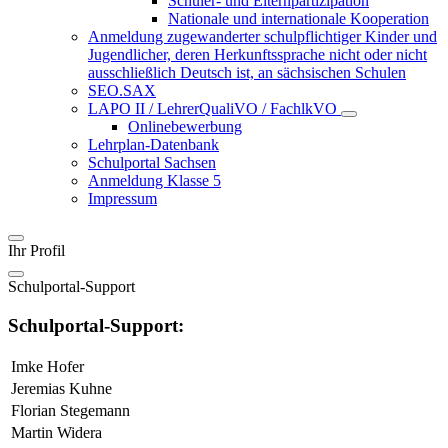
Schüler- und Elternpartizipation
Nationale und internationale Kooperation
Anmeldung zugewanderter schulpflichtiger Kinder und
Jugendlicher, deren Herkunftssprache nicht oder nicht
ausschließlich Deutsch ist, an sächsischen Schulen
SEO.SAX
LAPO II / LehrerQualiVO / FachlkVO
Onlinebewerbung
Lehrplan-Datenbank
Schulportal Sachsen
Anmeldung Klasse 5
Impressum
Ihr Profil
Schulportal-Support
Schulportal-Support:
Imke Hofer
Jeremias Kuhne
Florian Stegemann
Martin Widera