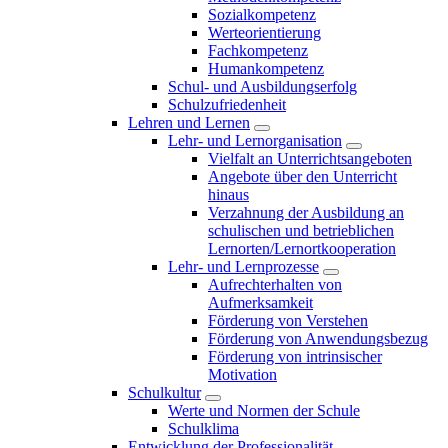
Sozialkompetenz
Werteorientierung
Fachkompetenz
Humankompetenz
Schul- und Ausbildungserfolg
Schulzufriedenheit
Lehren und Lernen
Lehr- und Lernorganisation
Vielfalt an Unterrichtsangeboten
Angebote über den Unterricht
hinaus
Verzahnung der Ausbildung an
schulischen und betrieblichen
Lernorten/Lernortkooperation
Lehr- und Lernprozesse
Aufrechterhalten von
Aufmerksamkeit
Förderung von Verstehen
Förderung von Anwendungsbezug
Förderung von intrinsischer
Motivation
Schulkultur
Werte und Normen der Schule
Schulklima
Entwicklung der Professionalität