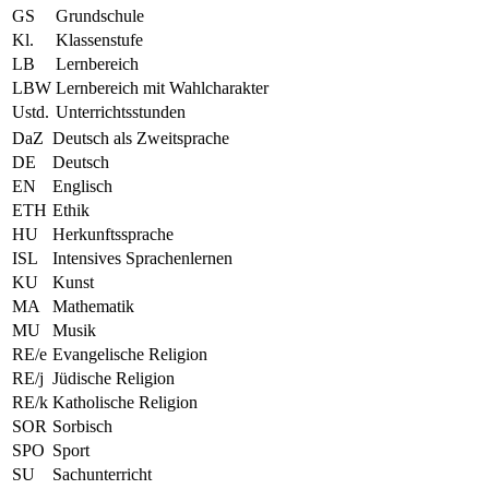
GS
Grundschule
Kl.
Klassenstufe
LB
Lernbereich
LBW
Lernbereich mit Wahlcharakter
Ustd.
Unterrichtsstunden
DaZ
Deutsch als Zweitsprache
DE
Deutsch
EN
Englisch
ETH
Ethik
HU
Herkunftssprache
ISL
Intensives Sprachenlernen
KU
Kunst
MA
Mathematik
MU
Musik
RE/e
Evangelische Religion
RE/j
Jüdische Religion
RE/k
Katholische Religion
SOR
Sorbisch
SPO
Sport
SU
Sachunterricht