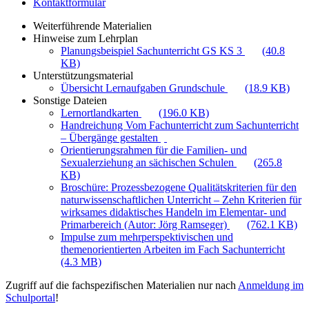
Kontaktformular
Weiterführende Materialien
Hinweise zum Lehrplan
Planungsbeispiel Sachunterricht GS KS 3
(40.8
KB)
Unterstützungsmaterial
Übersicht Lernaufgaben Grundschule
(18.9 KB)
Sonstige Dateien
Lernortlandkarten
(196.0 KB)
Handreichung Vom Fachunterricht zum Sachunterricht
– Übergänge gestalten
Orientierungsrahmen für die Familien- und
Sexualerziehung an sächischen Schulen
(265.8
KB)
Broschüre: Prozessbezogene Qualitätskriterien für den
naturwissenschaftlichen Unterricht – Zehn Kriterien für
wirksames didaktisches Handeln im Elementar- und
Primarbereich (Autor: Jörg Ramseger)
(762.1 KB)
Impulse zum mehrperspektivischen und
themenorientierten Arbeiten im Fach Sachunterricht
(4.3 MB)
Zugriff auf die fachspezifischen Materialien nur nach
Anmeldung im
Schulportal
!