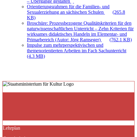
– Übergänge gestalten
Orientierungsrahmen für die Familien- und
Sexualerziehung an sächischen Schulen
(265.8
KB)
Broschüre: Prozessbezogene Qualitätskriterien für den
naturwissenschaftlichen Unterricht – Zehn Kriterien für
wirksames didaktisches Handeln im Elementar- und
Primarbereich (Autor: Jörg Ramseger)
(762.1 KB)
Impulse zum mehrperspektivischen und
themenorientierten Arbeiten im Fach Sachunterricht
(4.3 MB)
Lehrplan