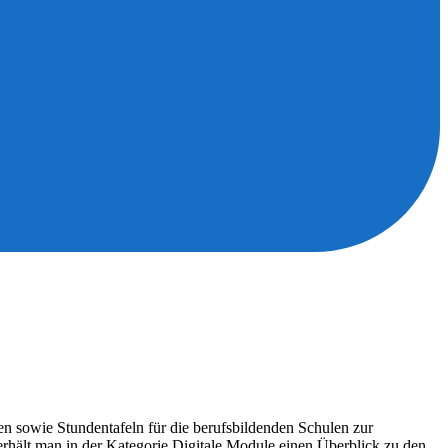
en sowie Stundentafeln für die berufsbildenden Schulen zur
 erhält man in der Kategorie Digitale Module einen Überblick zu den