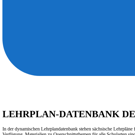
LEHRPLAN-DATENBANK DE
In der dynamischen Lehrplandatenbank stehen sächsische Lehrpläne fü
Verfügung. Materialien zu Querschnittsthemen für alle Schularten sin