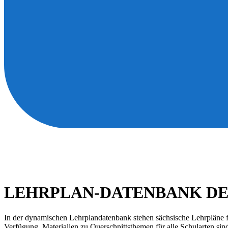
LEHRPLAN-DATENBANK DE
In der dynamischen Lehrplandatenbank stehen sächsische Lehrpläne fü
Verfügung. Materialien zu Querschnittsthemen für alle Schularten sin