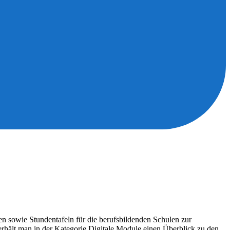
en sowie Stundentafeln für die berufsbildenden Schulen zur
 erhält man in der Kategorie Digitale Module einen Überblick zu den