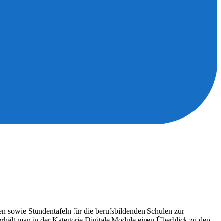
en sowie Stundentafeln für die berufsbildenden Schulen zur
 erhält man in der Kategorie Digitale Module einen Überblick zu den