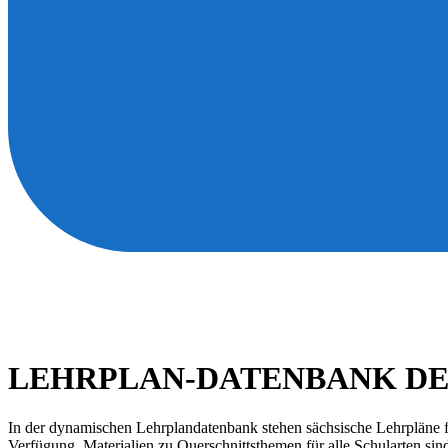
LEHRPLAN-DATENBANK DE
In der dynamischen Lehrplandatenbank stehen sächsische Lehrpläne fü
Verfügung. Materialien zu Querschnittsthemen für alle Schularten sin