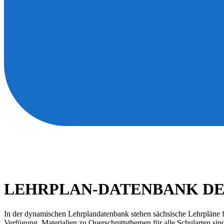
LEHRPLAN-DATENBANK DE
In der dynamischen Lehrplandatenbank stehen sächsische Lehrpläne fü
Verfügung. Materialien zu Querschnittsthemen für alle Schularten sin