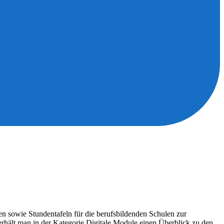
en sowie Stundentafeln für die berufsbildenden Schulen zur
 erhält man in der Kategorie Digitale Module einen Überblick zu den