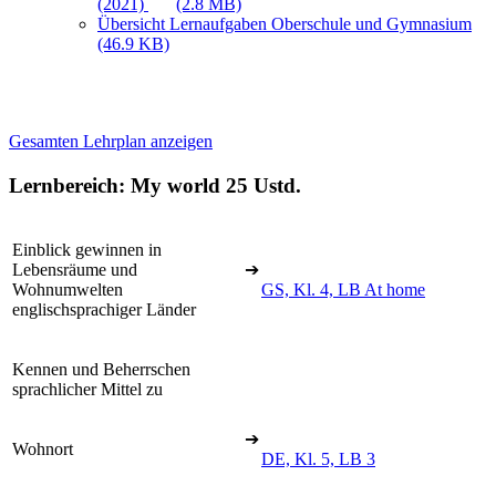
(2021)
(2.8 MB)
Übersicht Lernaufgaben Oberschule und Gymnasium
(46.9 KB)
Gesamten Lehrplan anzeigen
Lernbereich: My world
25 Ustd.
Einblick gewinnen in
Lebensräume und
➔
Wohnumwelten
GS, Kl. 4, LB At home
englischsprachiger Länder
Kennen und Beherrschen
sprachlicher Mittel zu
➔
Wohnort
DE, Kl. 5, LB 3