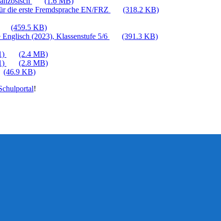
ranzösisch
(1.6 MB)
für die erste Fremdsprache EN/FRZ
(318.2 KB)
(459.5 KB)
 Englisch (2023), Klassenstufe 5/6
(391.3 KB)
1)
(2.4 MB)
1)
(2.8 MB)
(46.9 KB)
chulportal
!