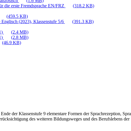
ranzösisch
(1.6 MB)
für die erste Fremdsprache EN/FRZ
(318.2 KB)
(459.5 KB)
 Englisch (2023), Klassenstufe 5/6
(391.3 KB)
1)
(2.4 MB)
1)
(2.8 MB)
(46.9 KB)
 Ende der Klassenstufe 9 elementare Formen der Sprachrezeption, Spra
rücksichtigung des weiteren Bildungsweges und des Berufslebens der 