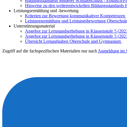
Bildungsstandards Mittlerer Schulabschluss - Englisch/F
Hinweise zu den weiterentwickelten Bildungsstandards 
Leistungsermittlung und -bewertung
Kriterien zur Bewertung kommunikativer Kompetenzen
Leistungsermittlung und Leistungsbewertung Oberschule
Unterstützungsmaterial
Angebot zur Lernstandserhebung in Klassenstufe 5 (202
Angebot zur Lernstandserhebung in Klassenstufe 5 (202
Übersicht Lernaufgaben Oberschule und Gymnasium
Zugriff auf die fachspezifischen Materialien nur nach
Anmeldung im S