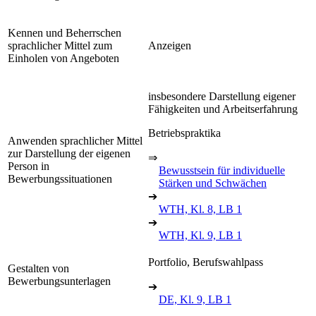
Kennen und Beherrschen
sprachlicher Mittel zum
Anzeigen
Einholen von Angeboten
insbesondere Darstellung eigener
Fähigkeiten und Arbeitserfahrung
Betriebspraktika
Anwenden sprachlicher Mittel
zur Darstellung der eigenen
⇒
Person in
Bewusstsein für individuelle
Bewerbungssituationen
Stärken und Schwächen
➔
WTH, Kl. 8, LB 1
➔
WTH, Kl. 9, LB 1
Portfolio, Berufswahlpass
Gestalten von
Bewerbungsunterlagen
➔
DE, Kl. 9, LB 1