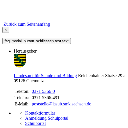
Zurück zum Seitenanfang
×
faq_modal_button_schliessen test text
Herausgeber
Landesamt für Schule und Bildung
Reichenhainer Straße 29 a
09126
Chemnitz
Telefon:
0371 5366-0
Telefax:
0371 5366-491
E-Mail:
poststelle@lasub.smk.sachsen.de
Kontaktformular
Anmeldung Schulportal
Schulportal