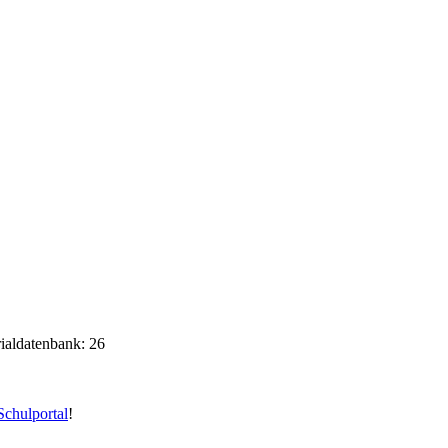
rialdatenbank: 26
chulportal
!