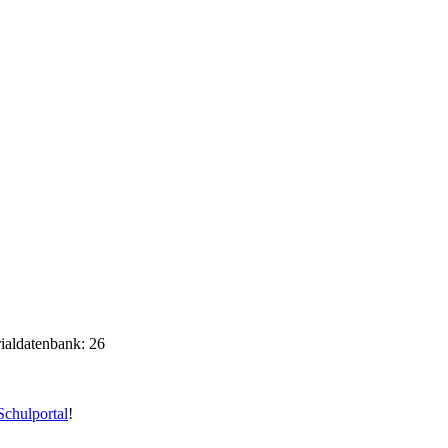
rialdatenbank: 26
chulportal
!