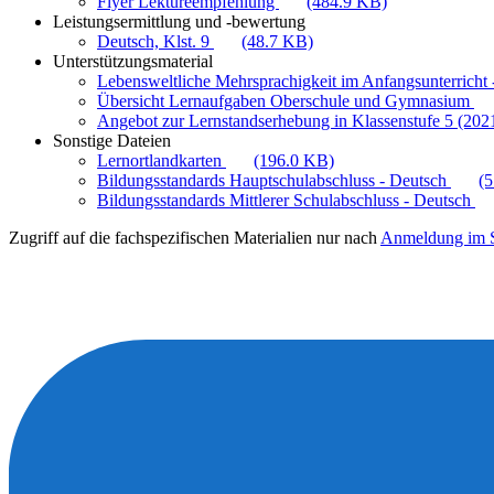
Flyer Lektüreempfehlung
(484.9 KB)
Leistungsermittlung und -bewertung
Deutsch, Klst. 9
(48.7 KB)
Unterstützungsmaterial
Lebensweltliche Mehrsprachigkeit im Anfangsunterricht -
Übersicht Lernaufgaben Oberschule und Gymnasium
Angebot zur Lernstandserhebung in Klassenstufe 5 (202
Sonstige Dateien
Lernortlandkarten
(196.0 KB)
Bildungsstandards Hauptschulabschluss - Deutsch
(
Bildungsstandards Mittlerer Schulabschluss - Deutsch
Zugriff auf die fachspezifischen Materialien nur nach
Anmeldung im S