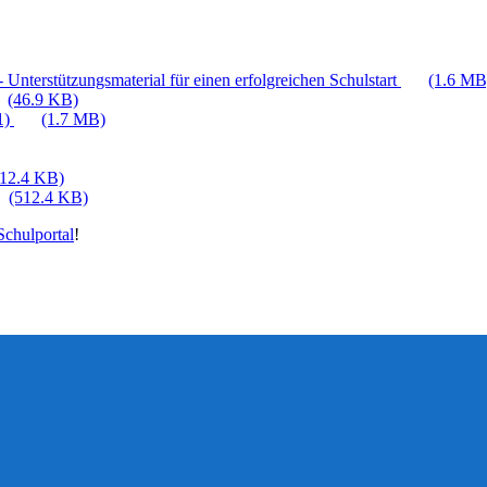
 Unterstützungsmaterial für einen erfolgreichen Schulstart
(1.6 MB
(46.9 KB)
1)
(1.7 MB)
512.4 KB)
(512.4 KB)
chulportal
!