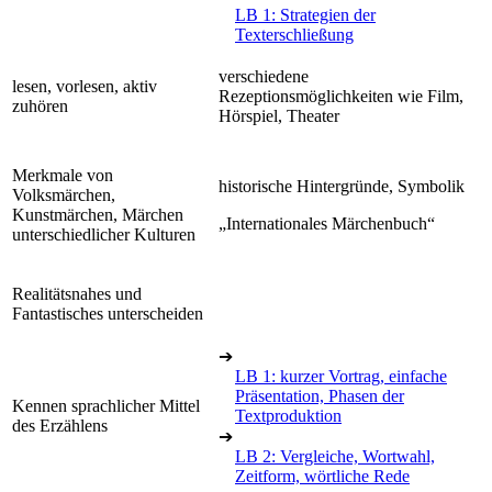
LB 1: Strategien der
Texterschließung
verschiedene
lesen, vorlesen, aktiv
Rezeptionsmöglichkeiten wie Film,
zuhören
Hörspiel, Theater
Merkmale von
historische Hintergründe, Symbolik
Volksmärchen,
Kunstmärchen, Märchen
„Internationales Märchenbuch“
unterschiedlicher Kulturen
Realitätsnahes und
Fantastisches unterscheiden
➔
LB 1: kurzer Vortrag, einfache
Präsentation, Phasen der
Kennen sprachlicher Mittel
Textproduktion
des Erzählens
➔
LB 2: Vergleiche, Wortwahl,
Zeitform, wörtliche Rede