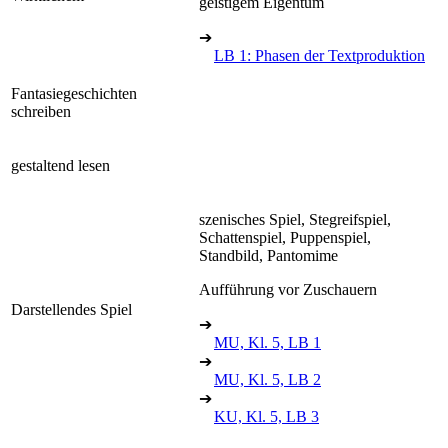
geistigem Eigentum
➔
LB 1: Phasen der Textproduktion
Fantasiegeschichten
schreiben
gestaltend lesen
szenisches Spiel, Stegreifspiel,
Schattenspiel, Puppenspiel,
Standbild, Pantomime
Aufführung vor Zuschauern
Darstellendes Spiel
➔
MU, Kl. 5, LB 1
➔
MU, Kl. 5, LB 2
➔
KU, Kl. 5, LB 3