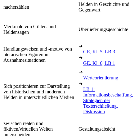
Helden in Geschichte und
nacherzählen
Gegenwart
Merkmale von Götter- und
Überlieferungsgeschichte
Heldensagen
➔
Handlungsweisen und -motive von
GE, Kl. 5, LB 3
literarischen Figuren in
➔
Ausnahmesituationen
GE, Kl. 6, LB 1
⇒
Werteorientierung
➔
Sich positionieren zur Darstellung
LB 1:
von historischen und modernen
Informationsbeschaffung,
Helden in unterschiedlichen Medien
Strategien der
Texterschließung,
Diskussion
zwischen realen und
fiktiven/virtuellen Welten
Gestaltungsabsicht
unterscheiden