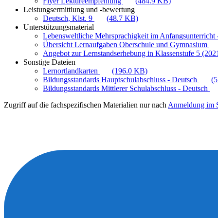
Flyer Lektüreempfehlung
(484.9 KB)
Leistungsermittlung und -bewertung
Deutsch, Klst. 9
(48.7 KB)
Unterstützungsmaterial
Lebensweltliche Mehrsprachigkeit im Anfangsunterricht -
Übersicht Lernaufgaben Oberschule und Gymnasium
Angebot zur Lernstandserhebung in Klassenstufe 5 (202
Sonstige Dateien
Lernortlandkarten
(196.0 KB)
Bildungsstandards Hauptschulabschluss - Deutsch
(
Bildungsstandards Mittlerer Schulabschluss - Deutsch
Zugriff auf die fachspezifischen Materialien nur nach
Anmeldung im S