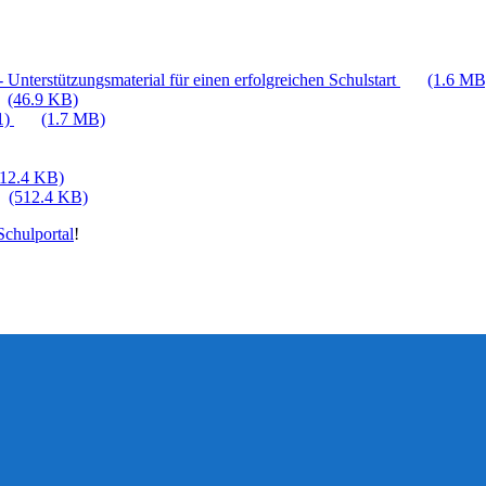
 Unterstützungsmaterial für einen erfolgreichen Schulstart
(1.6 MB
(46.9 KB)
1)
(1.7 MB)
512.4 KB)
(512.4 KB)
chulportal
!