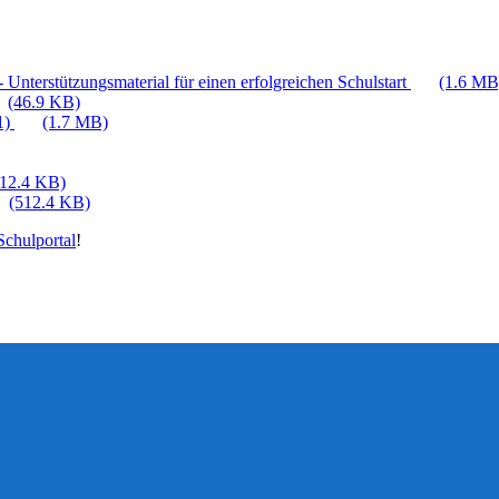
 Unterstützungsmaterial für einen erfolgreichen Schulstart
(1.6 MB
(46.9 KB)
1)
(1.7 MB)
512.4 KB)
(512.4 KB)
chulportal
!