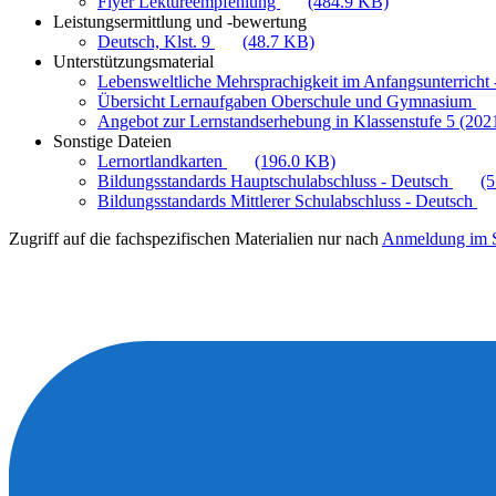
Flyer Lektüreempfehlung
(484.9 KB)
Leistungsermittlung und -bewertung
Deutsch, Klst. 9
(48.7 KB)
Unterstützungsmaterial
Lebensweltliche Mehrsprachigkeit im Anfangsunterricht -
Übersicht Lernaufgaben Oberschule und Gymnasium
Angebot zur Lernstandserhebung in Klassenstufe 5 (202
Sonstige Dateien
Lernortlandkarten
(196.0 KB)
Bildungsstandards Hauptschulabschluss - Deutsch
(
Bildungsstandards Mittlerer Schulabschluss - Deutsch
Zugriff auf die fachspezifischen Materialien nur nach
Anmeldung im S