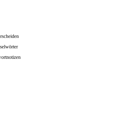
erscheiden
selwörter
wortnotizen