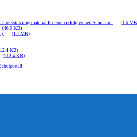
 Unterstützungsmaterial für einen erfolgreichen Schulstart
(1.6 MB
(46.9 KB)
1)
(1.7 MB)
512.4 KB)
(512.4 KB)
chulportal
!