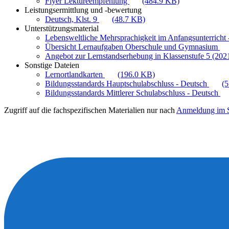
Flyer Lektüreempfehlung
(484.9 KB)
Leistungsermittlung und -bewertung
Deutsch, Klst. 9
(48.7 KB)
Unterstützungsmaterial
Lebensweltliche Mehrsprachigkeit im Anfangsunterricht -
Übersicht Lernaufgaben Oberschule und Gymnasium
Angebot zur Lernstandserhebung in Klassenstufe 5 (202
Sonstige Dateien
Lernortlandkarten
(196.0 KB)
Bildungsstandards Hauptschulabschluss - Deutsch
(
Bildungsstandards Mittlerer Schulabschluss - Deutsch
Zugriff auf die fachspezifischen Materialien nur nach
Anmeldung im S