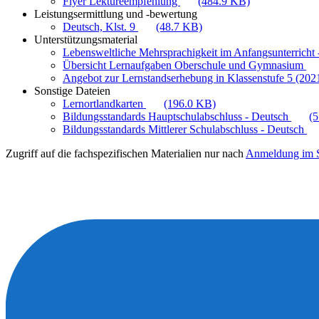
Flyer Lektüreempfehlung
(484.9 KB)
Leistungsermittlung und -bewertung
Deutsch, Klst. 9
(48.7 KB)
Unterstützungsmaterial
Lebensweltliche Mehrsprachigkeit im Anfangsunterricht -
Übersicht Lernaufgaben Oberschule und Gymnasium
Angebot zur Lernstandserhebung in Klassenstufe 5 (202
Sonstige Dateien
Lernortlandkarten
(196.0 KB)
Bildungsstandards Hauptschulabschluss - Deutsch
(
Bildungsstandards Mittlerer Schulabschluss - Deutsch
Zugriff auf die fachspezifischen Materialien nur nach
Anmeldung im S