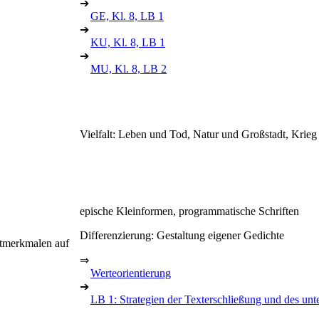
➔
GE, Kl. 8, LB 1
➔
KU, Kl. 8, LB 1
➔
MU, Kl. 8, LB 2
Vielfalt: Leben und Tod, Natur und Großstadt, Krieg
epische Kleinformen, programmatische Schriften
Differenzierung: Gestaltung eigener Gedichte
tmerkmalen auf
⇒
Werteorientierung
➔
LB 1: Strategien der Texterschließung und des un