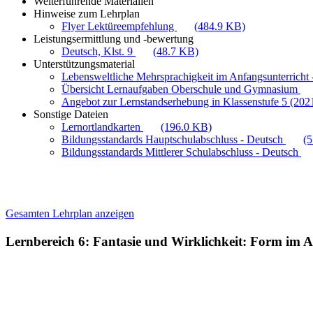
Weiterführende Materialien
Hinweise zum Lehrplan
Flyer Lektüreempfehlung
(484.9 KB)
Leistungsermittlung und -bewertung
Deutsch, Klst. 9
(48.7 KB)
Unterstützungsmaterial
Lebensweltliche Mehrsprachigkeit im Anfangsunterricht -
Übersicht Lernaufgaben Oberschule und Gymnasium
Angebot zur Lernstandserhebung in Klassenstufe 5 (202
Sonstige Dateien
Lernortlandkarten
(196.0 KB)
Bildungsstandards Hauptschulabschluss - Deutsch
(
Bildungsstandards Mittlerer Schulabschluss - Deutsch
Gesamten Lehrplan anzeigen
Lernbereich 6: Fantasie und Wirklichkeit: Form im