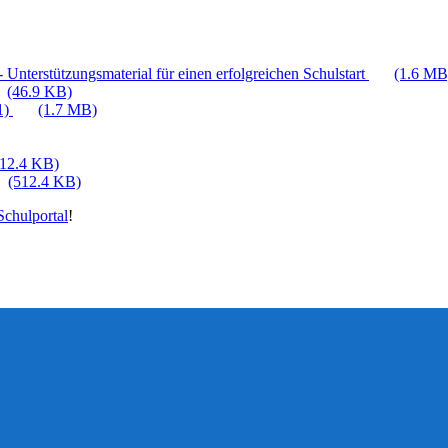
 Unterstützungsmaterial für einen erfolgreichen Schulstart
(1.6 MB
(46.9 KB)
1)
(1.7 MB)
512.4 KB)
(512.4 KB)
chulportal
!