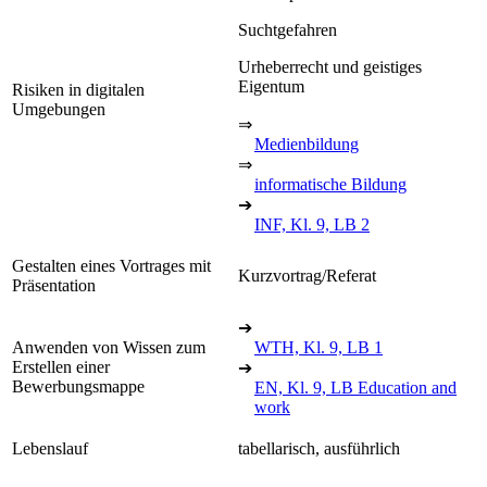
Suchtgefahren
Urheberrecht und geistiges
Eigentum
Risiken in digitalen
Umgebungen
⇒
Medienbildung
⇒
informatische Bildung
➔
INF, Kl. 9, LB 2
Gestalten eines Vortrages mit
Kurzvortrag/Referat
Präsentation
➔
Anwenden von Wissen zum
WTH, Kl. 9, LB 1
Erstellen einer
➔
Bewerbungsmappe
EN, Kl. 9, LB Education and
work
Lebenslauf
tabellarisch, ausführlich