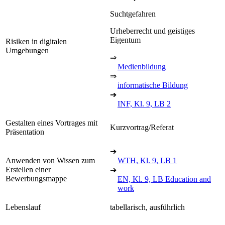
Suchtgefahren
Urheberrecht und geistiges
Eigentum
Risiken in digitalen
Umgebungen
⇒
Medienbildung
⇒
informatische Bildung
➔
INF, Kl. 9, LB 2
Gestalten eines Vortrages mit
Kurzvortrag/Referat
Präsentation
➔
Anwenden von Wissen zum
WTH, Kl. 9, LB 1
Erstellen einer
➔
Bewerbungsmappe
EN, Kl. 9, LB Education and
work
Lebenslauf
tabellarisch, ausführlich