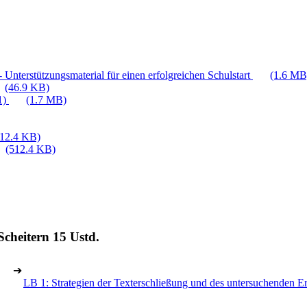
 Unterstützungsmaterial für einen erfolgreichen Schulstart
(1.6 MB
(46.9 KB)
1)
(1.7 MB)
512.4 KB)
(512.4 KB)
Scheitern
15 Ustd.
➔
LB 1: Strategien der Texterschließung und des untersuchenden Er