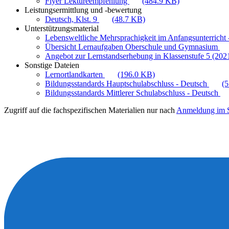
Flyer Lektüreempfehlung
(484.9 KB)
Leistungsermittlung und -bewertung
Deutsch, Klst. 9
(48.7 KB)
Unterstützungsmaterial
Lebensweltliche Mehrsprachigkeit im Anfangsunterricht -
Übersicht Lernaufgaben Oberschule und Gymnasium
Angebot zur Lernstandserhebung in Klassenstufe 5 (202
Sonstige Dateien
Lernortlandkarten
(196.0 KB)
Bildungsstandards Hauptschulabschluss - Deutsch
(
Bildungsstandards Mittlerer Schulabschluss - Deutsch
Zugriff auf die fachspezifischen Materialien nur nach
Anmeldung im S