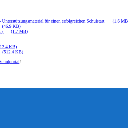
 Unterstützungsmaterial für einen erfolgreichen Schulstart
(1.6 MB
(46.9 KB)
1)
(1.7 MB)
512.4 KB)
(512.4 KB)
chulportal
!