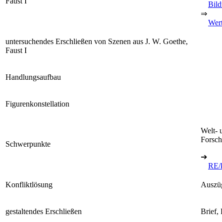
Faust I
Bild
⇒
Wert
untersuchendes Erschließen von Szenen aus J. W. Goethe,
Faust I
Handlungsaufbau
Figurenkonstellation
Welt- 
Forsc
Schwerpunkte
➔
RE/k
Konfliktlösung
Auszüg
gestaltendes Erschließen
Brief,