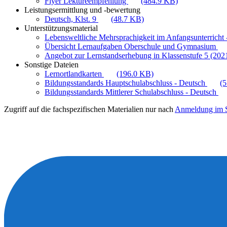
Flyer Lektüreempfehlung
(484.9 KB)
Leistungsermittlung und -bewertung
Deutsch, Klst. 9
(48.7 KB)
Unterstützungsmaterial
Lebensweltliche Mehrsprachigkeit im Anfangsunterricht -
Übersicht Lernaufgaben Oberschule und Gymnasium
Angebot zur Lernstandserhebung in Klassenstufe 5 (202
Sonstige Dateien
Lernortlandkarten
(196.0 KB)
Bildungsstandards Hauptschulabschluss - Deutsch
(
Bildungsstandards Mittlerer Schulabschluss - Deutsch
Zugriff auf die fachspezifischen Materialien nur nach
Anmeldung im S