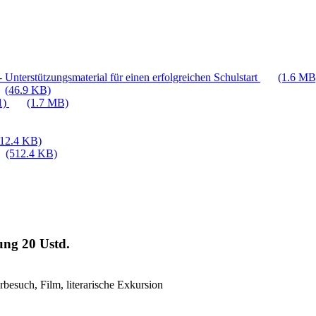
 Unterstützungsmaterial für einen erfolgreichen Schulstart
(1.6 MB
(46.9 KB)
1)
(1.7 MB)
512.4 KB)
(512.4 KB)
tung
20 Ustd.
rbesuch, Film, literarische Exkursion