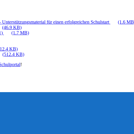
 Unterstützungsmaterial für einen erfolgreichen Schulstart
(1.6 MB
(46.9 KB)
1)
(1.7 MB)
512.4 KB)
(512.4 KB)
chulportal
!