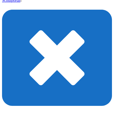
Schulportal
!