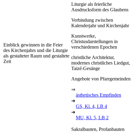
Liturgie als feierliche
Ausdrucksform des Glaubens
Verbindung zwischen
Kalenderjahr und Kirchenjahr
Kunstwerke,
Christusdarstellungen in
Einblick gewinnen in die Feier
verschiedenen Epochen
des Kirchenjahrs und die Liturgie
als gestalteter Raum und gestaltete
christliche Architektur,
Zeit
modernes christliches Liedgut,
Taizé-Gesänge
Angebote von Pfarrgemeinden
⇒
ästhetisches Empfinden
➔
GS, Kl. 4, LB 4
➔
MU, Kl. 5, LB 2
Sakralbauten, Profanbauten