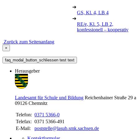
➔
GS, Kl. 4, LB 4
➔
RE/e, Kl. 5, LB 2,
konfessionell – kooperativ
Zurück zum Seitenanfang
×
faq_modal_button_schliessen test text
Herausgeber
Landesamt für Schule und Bildung
Reichenhainer Straße 29 a
09126
Chemnitz
Telefon:
0371 5366-0
Telefax:
0371 5366-491
E-Mail:
poststelle@lasub.smk.sachsen.de
Kontaktformular