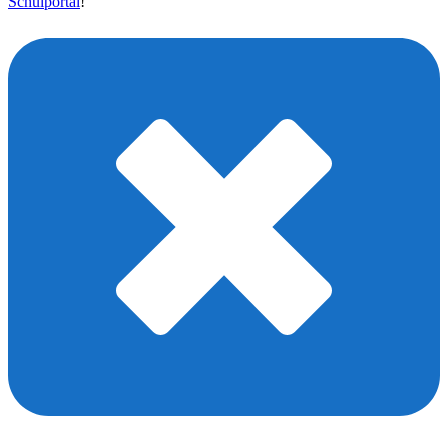
Schulportal
!