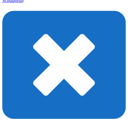
Schulportal
!