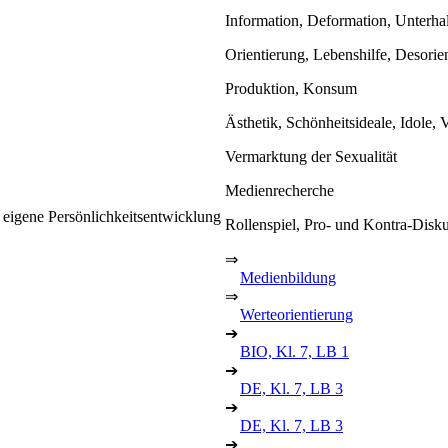
Information, Deformation, Unterha
Orientierung, Lebenshilfe, Desorie
Produktion, Konsum
Ästhetik, Schönheitsideale, Idole, 
Vermarktung der Sexualität
Medienrecherche
e eigene Persönlichkeitsentwicklung
Rollenspiel, Pro- und Kontra-Disk
⇒
Medienbildung
⇒
Werteorientierung
➔
BIO, Kl. 7, LB 1
➔
DE, Kl. 7, LB 3
➔
DE, Kl. 7, LB 3
➔