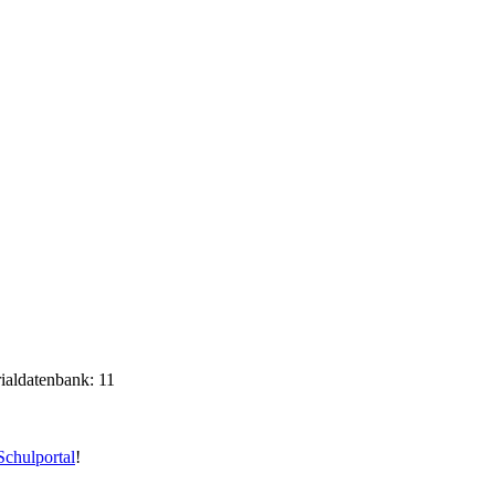
rialdatenbank: 11
chulportal
!