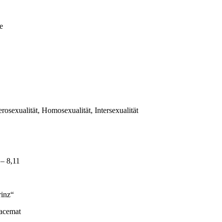
e
rosexualität, Homosexualität, Intersexualität
 – 8,11
rinz“
lacemat