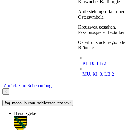
Karwoche, Karliturgie
Auferstehungserfahrungen,
Ostersymbole
Kreuzweg gestalten,
Passionsspiele, Textarbeit
Osterfrühstück, regionale
Bräuche
➔
Kl. 10, LB 2
➔
MU, Kl. 8, LB 2
Zurück zum Seitenanfang
×
faq_modal_button_schliessen test text
Herausgeber