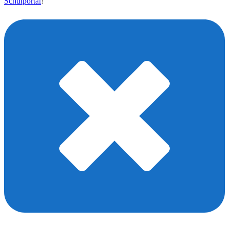
Schulportal
!