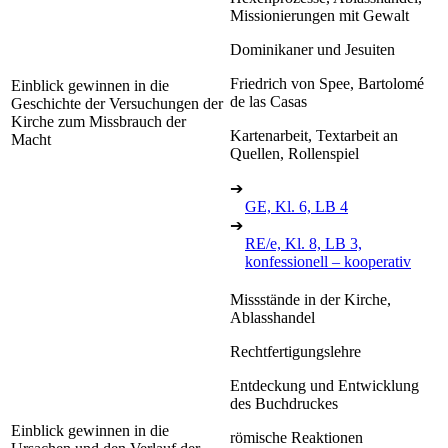
Missionierungen mit Gewalt
Dominikaner und Jesuiten
Friedrich von Spee, Bartolomé
Einblick gewinnen in die
de las Casas
Geschichte der Versuchungen der
Kirche zum Missbrauch der
Kartenarbeit, Textarbeit an
Macht
Quellen, Rollenspiel
➔
GE, Kl. 6, LB 4
➔
RE/e, Kl. 8, LB 3,
konfessionell – kooperativ
Missstände in der Kirche,
Ablasshandel
Rechtfertigungslehre
Entdeckung und Entwicklung
des Buchdruckes
Einblick gewinnen in die
römische Reaktionen