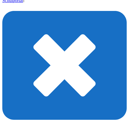
Schulportal
!