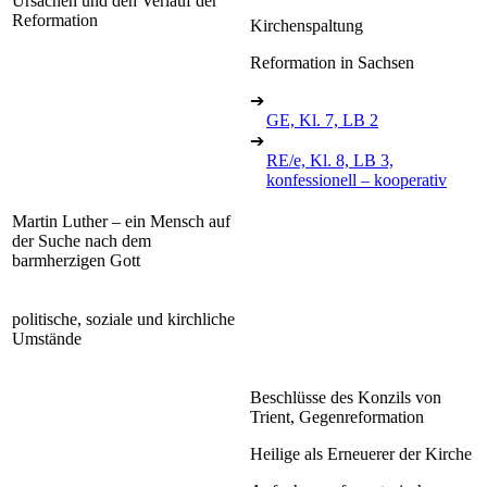
Ursachen und den Verlauf der
Reformation
Kirchenspaltung
Reformation in Sachsen
➔
GE, Kl. 7, LB 2
➔
RE/e, Kl. 8, LB 3,
konfessionell – kooperativ
Martin Luther – ein Mensch auf
der Suche nach dem
barmherzigen Gott
politische, soziale und kirchliche
Umstände
Beschlüsse des Konzils von
Trient, Gegenreformation
Heilige als Erneuerer der Kirche