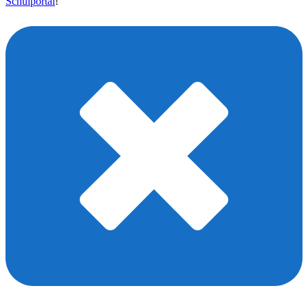
Schulportal
!