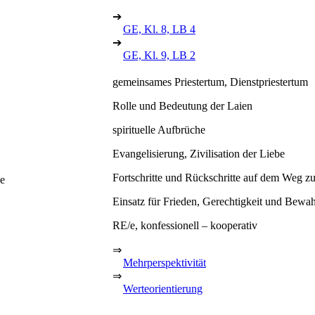
➔
GE, Kl. 8, LB 4
➔
GE, Kl. 9, LB 2
gemeinsames Priestertum, Dienstpriestertum
Rolle und Bedeutung der Laien
spirituelle Aufbrüche
Evangelisierung, Zivilisation der Liebe
Fortschritte und Rückschritte auf dem Weg zu
he
Einsatz für Frieden, Gerechtigkeit und Bew
RE/e, konfessionell – kooperativ
⇒
Mehrperspektivität
⇒
Werteorientierung