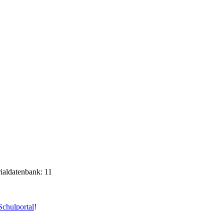
rialdatenbank: 11
chulportal
!