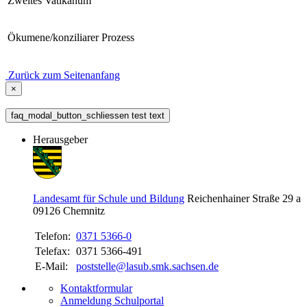
Zweites Vatikanum
Ökumene/konziliarer Prozess
Zurück zum Seitenanfang
×
faq_modal_button_schliessen test text
Herausgeber
Landesamt für Schule und Bildung
Reichenhainer Straße 29 a
09126
Chemnitz
Telefon:
0371 5366-0
Telefax:
0371 5366-491
E-Mail:
poststelle@lasub.smk.sachsen.de
Kontaktformular
Anmeldung Schulportal