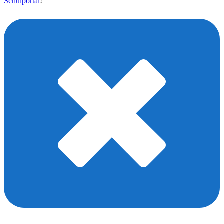
Schulportal
!