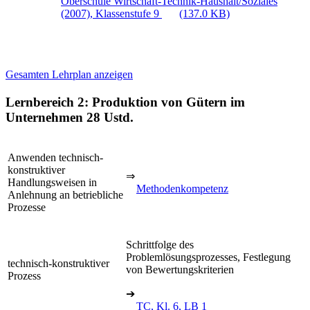
Oberschule Wirtschaft-Technik-Haushalt/Soziales
(2007), Klassenstufe 9
(137.0 KB)
Gesamten Lehrplan anzeigen
Lernbereich 2: Produktion von Gütern im
Unternehmen
28 Ustd.
Anwenden technisch-
konstruktiver
⇒
Handlungsweisen in
Methodenkompetenz
Anlehnung an betriebliche
Prozesse
Schrittfolge des
Problemlösungsprozesses, Festlegung
technisch-konstruktiver
von Bewertungskriterien
Prozess
➔
TC, Kl. 6, LB 1