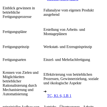
Einblick gewinnen in
Fallanalyse vom eigenen Produkt
betriebliche
ausgehend
Fertigungsprozesse
Erstellung von Arbeits- und
Fertigungspläne
Montageplänen
Fertigungsprinzip
Werkstatt- und Erzeugnisprinzip
Fertigungsarten
Einzel- und Mehrfachfertigung
Kennen von Zielen und
Effektivierung von betrieblichen
Möglichkeiten
Prozessen, Gewinnerzielung, soziale
betrieblicher
und ökologische Aspekte
Rationalisierung durch
Mechanisierung und
➔
Automatisierung
TC, Kl. 6, LB 1
prinzipieller Aufbau von
Antriebs-, Übertragungs-, Arbeits-,