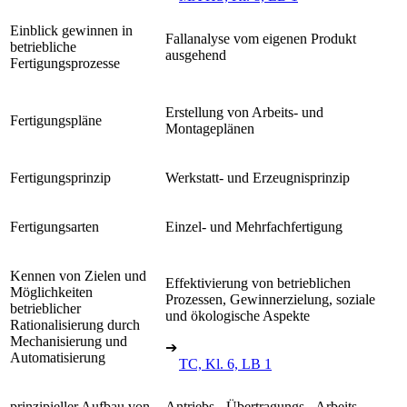
Einblick gewinnen in
Fallanalyse vom eigenen Produkt
betriebliche
ausgehend
Fertigungsprozesse
Erstellung von Arbeits- und
Fertigungspläne
Montageplänen
Fertigungsprinzip
Werkstatt- und Erzeugnisprinzip
Fertigungsarten
Einzel- und Mehrfachfertigung
Kennen von Zielen und
Effektivierung von betrieblichen
Möglichkeiten
Prozessen, Gewinnerzielung, soziale
betrieblicher
und ökologische Aspekte
Rationalisierung durch
Mechanisierung und
➔
Automatisierung
TC, Kl. 6, LB 1
prinzipieller Aufbau von
Antriebs-, Übertragungs-, Arbeits-,