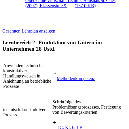
Oberschule Wirtschaft-Technik-Haushalt/Soziales
(2007), Klassenstufe 9
(137.0 KB)
Gesamten Lehrplan anzeigen
Lernbereich 2: Produktion von Gütern im
Unternehmen
28 Ustd.
Anwenden technisch-
konstruktiver
⇒
Handlungsweisen in
Methodenkompetenz
Anlehnung an betriebliche
Prozesse
Schrittfolge des
Problemlösungsprozesses, Festlegung
technisch-konstruktiver
von Bewertungskriterien
Prozess
➔
TC, Kl. 6, LB 1