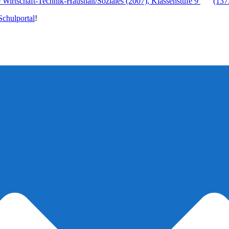
Wirtschaft-Technik-Haushalt/Soziales (2007), Klassenstufe 9
(137
chulportal
!