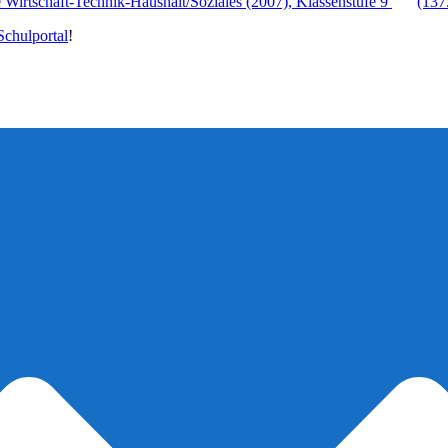
Wirtschaft-Technik-Haushalt/Soziales (2007), Klassenstufe 9
(137
chulportal
!