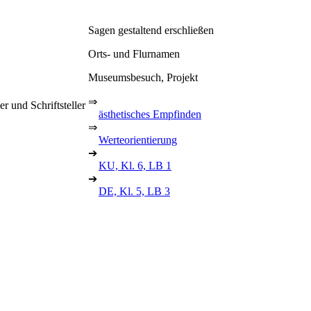
Sagen gestaltend erschließen
Orts- und Flurnamen
Museumsbesuch, Projekt
⇒
 und Schriftsteller
ästhetisches Empfinden
⇒
Werteorientierung
➔
KU, Kl. 6, LB 1
➔
DE, Kl. 5, LB 3