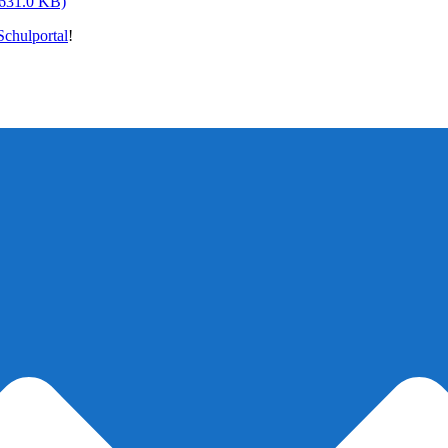
(631.0 KB)
chulportal
!