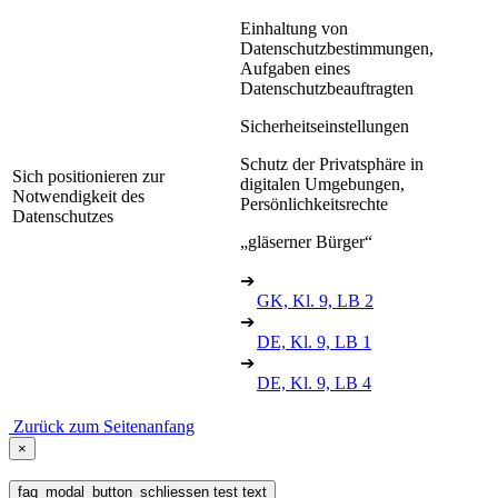
Einhaltung von
Datenschutzbestimmungen,
Aufgaben eines
Datenschutzbeauftragten
Sicherheitseinstellungen
Schutz der Privatsphäre in
Sich positionieren zur
digitalen Umgebungen,
Notwendigkeit des
Persönlichkeitsrechte
Datenschutzes
„gläserner Bürger“
➔
GK, Kl. 9, LB 2
➔
DE, Kl. 9, LB 1
➔
DE, Kl. 9, LB 4
Zurück zum Seitenanfang
×
faq_modal_button_schliessen test text