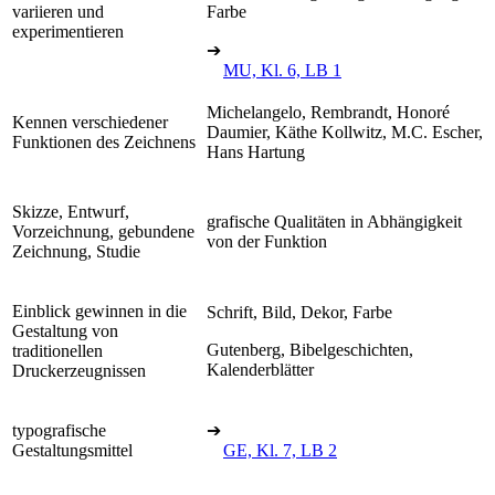
variieren und
Farbe
experimentieren
➔
MU, Kl. 6, LB 1
Michelangelo, Rembrandt, Honoré
Kennen verschiedener
Daumier, Käthe Kollwitz, M.C. Escher,
Funktionen des Zeichnens
Hans Hartung
Skizze, Entwurf,
grafische Qualitäten in Abhängigkeit
Vorzeichnung, gebundene
von der Funktion
Zeichnung, Studie
Einblick gewinnen in die
Schrift, Bild, Dekor, Farbe
Gestaltung von
Gutenberg, Bibelgeschichten,
traditionellen
Kalenderblätter
Druckerzeugnissen
typografische
➔
Gestaltungsmittel
GE, Kl. 7, LB 2