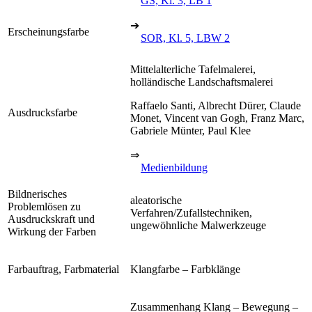
GS, Kl. 3, LB 1
➔
Erscheinungsfarbe
SOR, Kl. 5, LBW 2
Mittelalterliche Tafelmalerei,
holländische Landschaftsmalerei
Raffaelo Santi, Albrecht Dürer, Claude
Ausdrucksfarbe
Monet, Vincent van Gogh, Franz Marc,
Gabriele Münter, Paul Klee
⇒
Medienbildung
Bildnerisches
aleatorische
Problemlösen zu
Verfahren/Zufallstechniken,
Ausdruckskraft und
ungewöhnliche Malwerkzeuge
Wirkung der Farben
Farbauftrag, Farbmaterial
Klangfarbe – Farbklänge
Zusammenhang Klang – Bewegung –