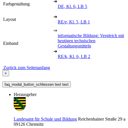
➔
Farbgestaltung
DE, Kl. 6, LB 5
➔
Layout
RE/e, Kl. 5, LB 1
⇒
informatische Bildung: Vergleich mit
heutigen technischen
Einband
Gestaltungsmitteln
➔
RE/k, Kl. 6, LB 2
Zurück zum Seitenanfang
×
faq_modal_button_schliessen test text
Herausgeber
Landesamt für Schule und Bildung
Reichenhainer Straße 29 a
09126
Chemnitz