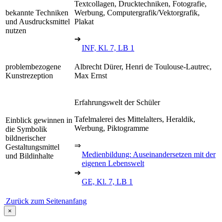
Textcollagen, Drucktechniken, Fotografie,
bekannte Techniken
Werbung, Computergrafik/Vektorgrafik,
und Ausdrucksmittel
Plakat
nutzen
➔
INF, Kl. 7, LB 1
problembezogene
Albrecht Dürer, Henri de Toulouse-Lautrec,
Kunstrezeption
Max Ernst
Erfahrungswelt der Schüler
Tafelmalerei des Mittelalters, Heraldik,
Einblick gewinnen in
Werbung, Piktogramme
die Symbolik
bildnerischer
⇒
Gestaltungsmittel
Medienbildung: Auseinandersetzen mit der
und Bildinhalte
eigenen Lebenswelt
➔
GE, Kl. 7, LB 1
Zurück zum Seitenanfang
×