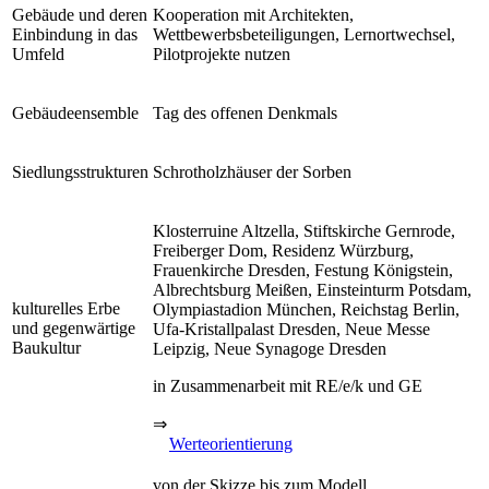
Gebäude und deren
Kooperation mit Architekten,
Einbindung in das
Wettbewerbsbeteiligungen, Lernortwechsel,
Umfeld
Pilotprojekte nutzen
Gebäudeensemble
Tag des offenen Denkmals
Siedlungsstrukturen
Schrotholzhäuser der Sorben
Klosterruine Altzella, Stiftskirche Gernrode,
Freiberger Dom, Residenz Würzburg,
Frauenkirche Dresden, Festung Königstein,
Albrechtsburg Meißen, Einsteinturm Potsdam,
kulturelles Erbe
Olympiastadion München, Reichstag Berlin,
und gegenwärtige
Ufa-Kristallpalast Dresden, Neue Messe
Baukultur
Leipzig, Neue Synagoge Dresden
in Zusammenarbeit mit RE/e/k und GE
⇒
Werteorientierung
von der Skizze bis zum Modell