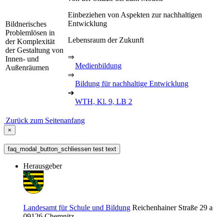
Einbeziehen von Aspekten zur nachhaltigen
Entwicklung
Bildnerisches
Problemlösen in
Lebensraum der Zukunft
der Komplexität
der Gestaltung von
⇒
Innen- und
Medienbildung
Außenräumen
⇒
Bildung für nachhaltige Entwicklung
➔
WTH, Kl. 9, LB 2
Zurück zum Seitenanfang
×
faq_modal_button_schliessen test text
Herausgeber
Landesamt für Schule und Bildung
Reichenhainer Straße 29 a
09126
Chemnitz