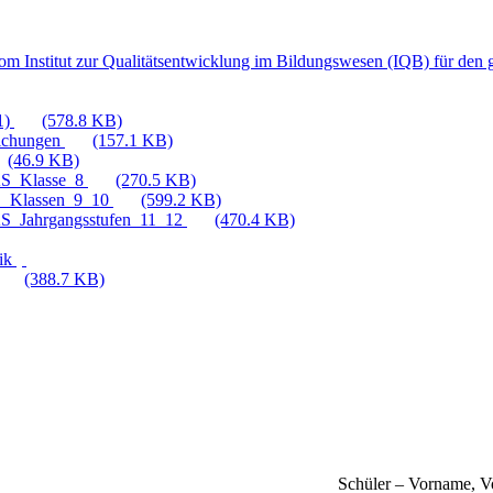
vom Institut zur Qualitätsentwicklung im Bildungswesen (IQB) für de
1)
(578.8 KB)
eichungen
(157.1 KB)
(46.9 KB)
CAS_Klasse_8
(270.5 KB)
AS_Klassen_9_10
(599.2 KB)
CAS_Jahrgangsstufen_11_12
(470.4 KB)
tik
(388.7 KB)
Schüler – Vorname, Vo