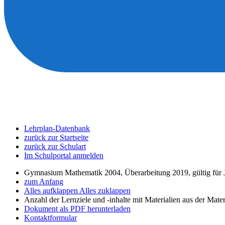
Lehrplan-Datenbank
zurück zur Startseite
zurück zur Schulart
Im Schulportal anmelden
Gymnasium Mathematik 2004, Überarbeitung 2019, gültig für J
zum Anfang
Alles aufklappen
Alles zuklappen
Anzahl der Lernziele und -inhalte mit Materialien aus der Mate
Dokument als PDF herunterladen
Kontaktformular