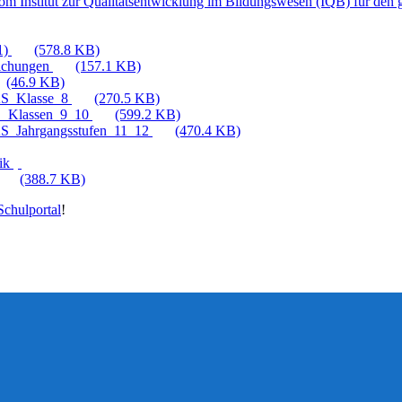
vom Institut zur Qualitätsentwicklung im Bildungswesen (IQB) für de
1)
(578.8 KB)
eichungen
(157.1 KB)
(46.9 KB)
CAS_Klasse_8
(270.5 KB)
AS_Klassen_9_10
(599.2 KB)
CAS_Jahrgangsstufen_11_12
(470.4 KB)
tik
(388.7 KB)
chulportal
!