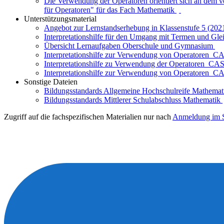
Die Verwendung der Operatoren orientiert sich an dem 
für Operatoren" für das Fach Mathematik
Unterstützungsmaterial
Angebot zur Lernstandserhebung in Klassenstufe 5 (202
Interpretationshilfe für den Umgang mit Termen und Gl
Übersicht Lernaufgaben Oberschule und Gymnasium
Interpretationshilfe zur Verwendung von Operatoren_
Interpretationshilfe zu Verwendung der Operatoren_C
Interpretationshilfe zur Verwendung von Operatoren_
Sonstige Dateien
Bildungsstandards Allgemeine Hochschulreife Mathema
Bildungsstandards Mittlerer Schulabschluss Mathematik
Zugriff auf die fachspezifischen Materialien nur nach
Anmeldung im S