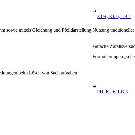
➔
ETH, Kl. 6, LB 1
m sowie mittels Gleichung und Pfeildarstellung
Nutzung traditioneller
einfache Zufallsversuc
Formulierungen „selte
uordnungen beim Lösen von Sachaufgaben
➔
PH, Kl. 6, LB 3