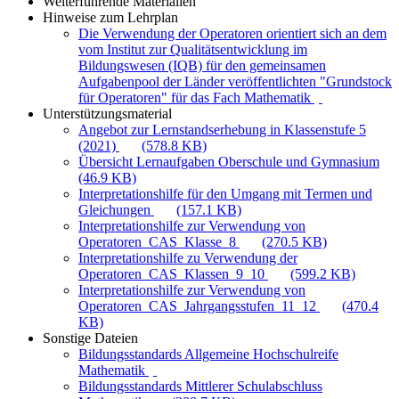
Weiterführende Materialien
Hinweise zum Lehrplan
Die Verwendung der Operatoren orientiert sich an dem
vom Institut zur Qualitätsentwicklung im
Bildungswesen (IQB) für den gemeinsamen
Aufgabenpool der Länder veröffentlichten "Grundstock
für Operatoren" für das Fach Mathematik
Unterstützungsmaterial
Angebot zur Lernstandserhebung in Klassenstufe 5
(2021)
(578.8 KB)
Übersicht Lernaufgaben Oberschule und Gymnasium
(46.9 KB)
Interpretationshilfe für den Umgang mit Termen und
Gleichungen
(157.1 KB)
Interpretationshilfe zur Verwendung von
Operatoren_CAS_Klasse_8
(270.5 KB)
Interpretationshilfe zu Verwendung der
Operatoren_CAS_Klassen_9_10
(599.2 KB)
Interpretationshilfe zur Verwendung von
Operatoren_CAS_Jahrgangsstufen_11_12
(470.4
KB)
Sonstige Dateien
Bildungsstandards Allgemeine Hochschulreife
Mathematik
Bildungsstandards Mittlerer Schulabschluss