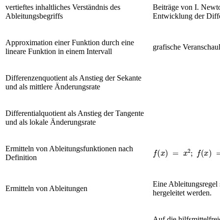
vertieftes inhaltliches Verständnis des
Beiträge von I. Newt
Ableitungsbegriffs
Entwicklung der Diff
Approximation einer Funktion durch eine
grafische Veranschau
lineare Funktion in einem Intervall
Differenzenquotient als Anstieg der Sekante
und als mittlere Änderungsrate
Differentialquotient als Anstieg der Tangente
und als lokale Änderungsrate
f
x
=
x
2
;
f
x
=
a
x
Ermitteln von Ableitungsfunktionen nach
Definition
Eine Ableitungsregel 
Ermitteln von Ableitungen
hergeleitet werden.
Auf die hilfsmittelfr