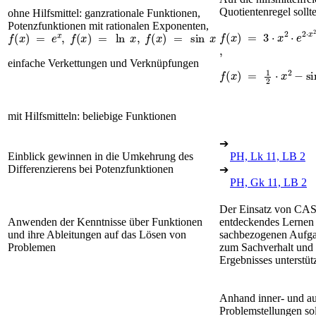
Quotientenregel sollt
ohne Hilfsmittel: ganzrationale Funktionen,
Potenzfunktionen mit rationalen Exponenten,
f
x
=
3
·
x
2
·
e
2
·
x
2
-
5
,
f
x
=
e
x
,
f
x
=
ln
x
,
f
x
=
sin
x
,
einfache Verkettungen und Verknüpfungen
f
x
=
1
2
·
x
2
-
sin
2
·
x
+
mit Hilfsmitteln: beliebige Funktionen
➔
Einblick gewinnen in die Umkehrung des
PH, Lk 11, LB 2
Differenzierens bei Potenzfunktionen
➔
PH, Gk 11, LB 2
Der Einsatz von CAS 
Anwenden der Kenntnisse über Funktionen
entdeckendes Lernen 
und ihre Ableitungen auf das Lösen von
sachbezogenen Aufgab
Problemen
zum Sachverhalt und d
Ergebnisses unterstüt
Anhand inner- und a
Problemstellungen sol