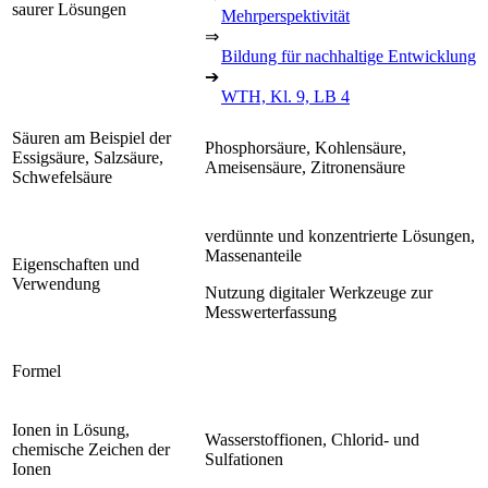
saurer Lösungen
Mehrperspektivität
⇒
Bildung für nachhaltige Entwicklung
➔
WTH, Kl. 9, LB 4
Säuren am Beispiel der
Phosphorsäure, Kohlensäure,
Essigsäure, Salzsäure,
Ameisensäure, Zitronensäure
Schwefelsäure
verdünnte und konzentrierte Lösungen,
Massenanteile
Eigenschaften und
Verwendung
Nutzung digitaler Werkzeuge zur
Messwerterfassung
Formel
Ionen in Lösung,
Wasserstoffionen, Chlorid- und
chemische Zeichen der
Sulfationen
Ionen