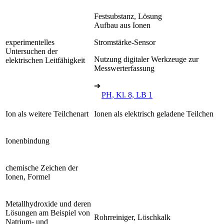
Festsubstanz, Lösung
Aufbau aus Ionen
experimentelles
Stromstärke-Sensor
Untersuchen der
Nutzung digitaler Werkzeuge zur
elektrischen Leitfähigkeit
Messwerterfassung
➔
PH, Kl. 8, LB 1
Ion als weitere Teilchenart
Ionen als elektrisch geladene Teilchen
Ionenbindung
chemische Zeichen der
Ionen, Formel
Metallhydroxide und deren
Lösungen am Beispiel von
Rohrreiniger, Löschkalk
Natrium- und