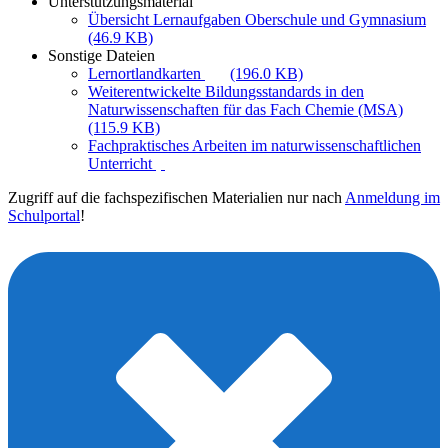
Unterstützungsmaterial
Übersicht Lernaufgaben Oberschule und Gymnasium
(46.9 KB)
Sonstige Dateien
Lernortlandkarten
(196.0 KB)
Weiterentwickelte Bildungsstandards in den
Naturwissenschaften für das Fach Chemie (MSA)
(115.9 KB)
Fachpraktisches Arbeiten im naturwissenschaftlichen
Unterricht
Zugriff auf die fachspezifischen Materialien nur nach
Anmeldung im
Schulportal
!