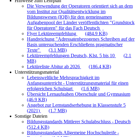
Hinweise zum Lehrplan
Die Verwendung der Operatoren orientiert sich an dem
vom Institut zur Qualitätsentwicklung im
Bildungswesen (IQB) für den gemeinsamen
Aufgabenpool der Länder veröffentlichten "Grundstock
für Operatoren" für das Fach Deutsch
Flyer Lektüreempfehlung
(484.9 KB)
Handreichung "Adressatenbezogenes Schreiben auf der
Basis untersuchenden Erschließens pragmatischer
Texte"
(3.1 MB)
Lektüreempfehlungen Deutsch, Klst. 5 bis 10
(2.1
MB)
Lektüreliste Abitur ab 2026
(186.4 KB)
Unterstützungsmaterial
Lebensweltliche Mehrsprachigkeit im
Anfangsunterricht - Unterstützungsmaterial für einen
erfolgreichen Schulstart
(1.6 MB)
Übersicht Lernaufgaben Oberschule und Gymnasium
(46.9 KB)
Angebot zur Lernstandserhebung in Klassenstufe 5
(2021)
(1.7 MB)
Sonstige Dateien
Bildungsstandards Mittlerer Schulabschluss - Deutsch
(512.4 KB)
Bildungsstandards Allgemeine Hochschulreife -