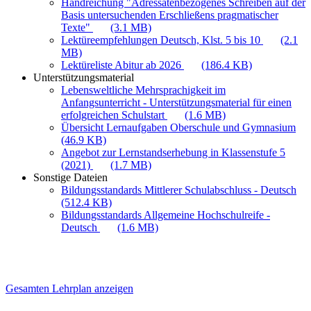
Handreichung "Adressatenbezogenes Schreiben auf der
Basis untersuchenden Erschließens pragmatischer
Texte"
(3.1 MB)
Lektüreempfehlungen Deutsch, Klst. 5 bis 10
(2.1
MB)
Lektüreliste Abitur ab 2026
(186.4 KB)
Unterstützungsmaterial
Lebensweltliche Mehrsprachigkeit im
Anfangsunterricht - Unterstützungsmaterial für einen
erfolgreichen Schulstart
(1.6 MB)
Übersicht Lernaufgaben Oberschule und Gymnasium
(46.9 KB)
Angebot zur Lernstandserhebung in Klassenstufe 5
(2021)
(1.7 MB)
Sonstige Dateien
Bildungsstandards Mittlerer Schulabschluss - Deutsch
(512.4 KB)
Bildungsstandards Allgemeine Hochschulreife -
Deutsch
(1.6 MB)
Gesamten Lehrplan anzeigen