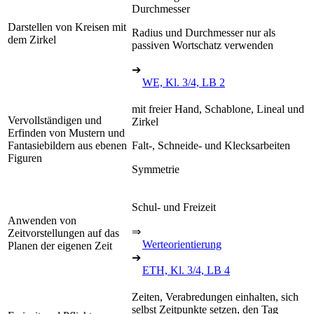
Durchmesser
Darstellen von Kreisen mit
Radius und Durchmesser nur als
dem Zirkel
passiven Wortschatz verwenden
➔
WE, Kl. 3/4, LB 2
mit freier Hand, Schablone, Lineal und
Vervollständigen und
Zirkel
Erfinden von Mustern und
Fantasiebildern aus ebenen
Falt-, Schneide- und Klecksarbeiten
Figuren
Symmetrie
Schul- und Freizeit
Anwenden von
⇒
Zeitvorstellungen auf das
Werteorientierung
Planen der eigenen Zeit
➔
ETH, Kl. 3/4, LB 4
Zeiten, Verabredungen einhalten, sich
selbst Zeitpunkte setzen, den Tag