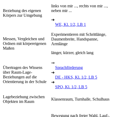
links von mir ..., rechts von mir ...,
Beziehung des eigenen
neben mir ...
Körpers zur Umgebung
➔
WE, Kl. 1/2, LB 1
Experimentieren mit Schrittlänge,
Messen, Vergleichen und
Daumenbreite, Handspanne,
Ordnen mit körpereigenen
Armlänge
Maßen
länger, kürzer, gleich lang
⇒
Übertragen des Wissens
Sprachförderung
über Raum-Lage-
➔
Beziehungen auf die
DE - HKS, Kl. 1/2, LB 5
Orientierung in der Schule
➔
SPO, Kl. 1/2, LB 5
Lagebeziehung zwischen
Klassenraum, Turnhalle, Schulhaus
Objekten im Raum
Bewegung nach freier Wahl, Lauf-,