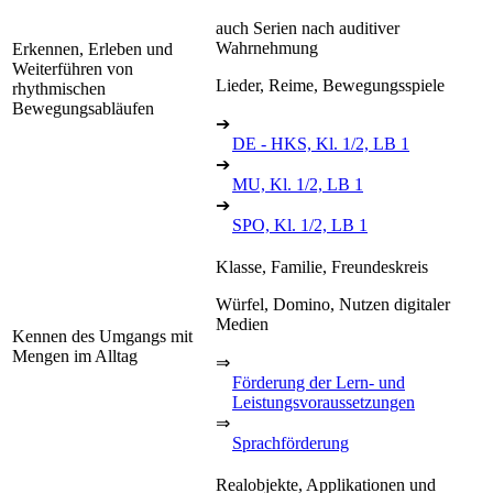
auch Serien nach auditiver
Wahrnehmung
Erkennen, Erleben und
Weiterführen von
Lieder, Reime, Bewegungsspiele
rhythmischen
Bewegungsabläufen
➔
DE - HKS, Kl. 1/2, LB 1
➔
MU, Kl. 1/2, LB 1
➔
SPO, Kl. 1/2, LB 1
Klasse, Familie, Freundeskreis
Würfel, Domino, Nutzen digitaler
Medien
Kennen des Umgangs mit
Mengen im Alltag
⇒
Förderung der Lern- und
Leistungsvoraussetzungen
⇒
Sprachförderung
Realobjekte, Applikationen und