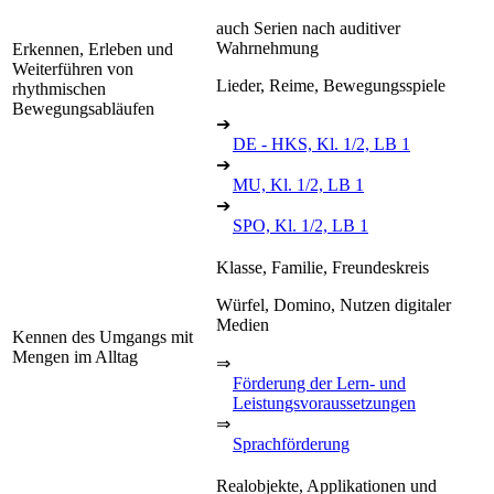
auch Serien nach auditiver
Wahrnehmung
Erkennen, Erleben und
Weiterführen von
Lieder, Reime, Bewegungsspiele
rhythmischen
Bewegungsabläufen
➔
DE - HKS, Kl. 1/2, LB 1
➔
MU, Kl. 1/2, LB 1
➔
SPO, Kl. 1/2, LB 1
Klasse, Familie, Freundeskreis
Würfel, Domino, Nutzen digitaler
Medien
Kennen des Umgangs mit
Mengen im Alltag
⇒
Förderung der Lern- und
Leistungsvoraussetzungen
⇒
Sprachförderung
Realobjekte, Applikationen und