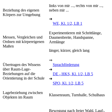
links von mir ..., rechts von mir ...,
Beziehung des eigenen
neben mir ...
Körpers zur Umgebung
➔
WE, Kl. 1/2, LB 1
Experimentieren mit Schrittlänge,
Messen, Vergleichen und
Daumenbreite, Handspanne,
Ordnen mit körpereigenen
Armlänge
Maßen
länger, kürzer, gleich lang
⇒
Übertragen des Wissens
Sprachförderung
über Raum-Lage-
➔
Beziehungen auf die
DE - HKS, Kl. 1/2, LB 5
Orientierung in der Schule
➔
SPO, Kl. 1/2, LB 5
Lagebeziehung zwischen
Klassenraum, Turnhalle, Schulhaus
Objekten im Raum
Bewegung nach freier Wahl, Lauf-,